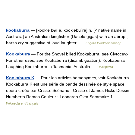
kookaburra
— [kook′ə bʉr΄ə, kook′əbu΄rə] n. [< native name in
Australia] an Australian kingfisher (Dacelo gigas) with an abrupt,
harsh cry suggestive of loud laughter …
English World dictionary
Kookaburra
— For the Shovel billed Kookaburra, see Clytoceyx.
For other uses, see Kookaburra (disambiguation). Kookaburra
Laughing Kookaburra in Tasmania, Australia …
Wikipedia
Kookaburra K
— Pour les articles homonymes, voir Kookaburra.
Kookaburra K est une série de bande dessinée de style space
opera créée par Crisse. Scénario : Crisse et James Hicks Dessin :
Humberto Ramos Couleur : Leonardo Olea Sommaire 1 …
Wikipédia en Français