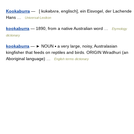
Kookaburra
— [ kʊkəbʌrə, englisch], ein Eisvogel, der Lachende
Hans …
Universal-Lexikon
kookaburra
— 1890, from a native Australian word …
Etymology
dictionary
kookaburra
— ► NOUN ▪ a very large, noisy, Australasian
kingfisher that feeds on reptiles and birds. ORIGIN Wiradhuri (an
Aboriginal language) …
English terms dictionary