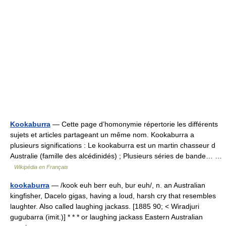
Kookaburra
— Cette page d’homonymie répertorie les différents
sujets et articles partageant un même nom. Kookaburra a
plusieurs significations : Le kookaburra est un martin chasseur d
Australie (famille des alcédinidés) ; Plusieurs séries de bande… …
Wikipédia en Français
kookaburra
— /kook euh berr euh, bur euh/, n. an Australian
kingfisher, Dacelo gigas, having a loud, harsh cry that resembles
laughter. Also called laughing jackass. [1885 90; < Wiradjuri
gugubarra (imit.)] * * * or laughing jackass Eastern Australian