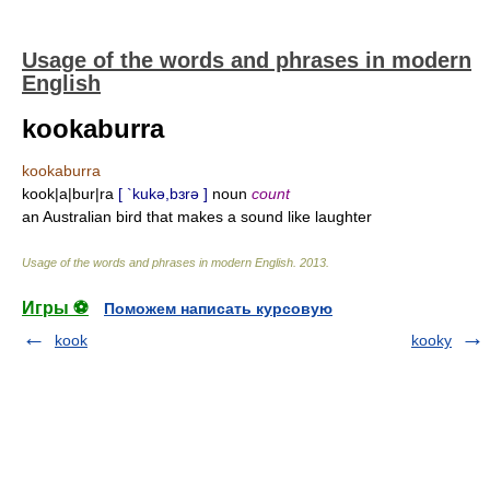
Usage of the words and phrases in modern
English
kookaburra
kookaburra
kook|a|bur|ra
[ `kukə,bɜrə ]
noun
count
an Australian bird that makes a sound like laughter
Usage of the words and phrases in modern English
.
2013
.
Игры ⚽
Поможем написать курсовую
kook
kooky