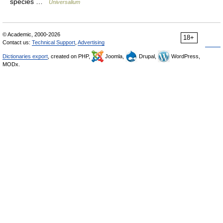
species …
Universalium
© Academic, 2000-2026
18+
Contact us:
Technical Support
,
Advertising
Dictionaries export
, created on PHP,
Joomla,
Drupal,
WordPress,
MODx.