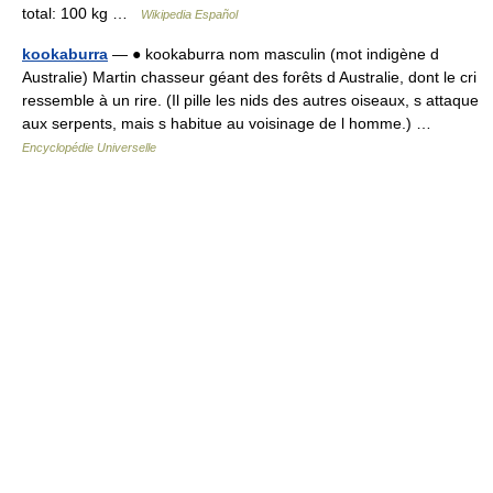
total: 100 kg …
Wikipedia Español
kookaburra
— ● kookaburra nom masculin (mot indigène d
Australie) Martin chasseur géant des forêts d Australie, dont le cri
ressemble à un rire. (Il pille les nids des autres oiseaux, s attaque
aux serpents, mais s habitue au voisinage de l homme.) …
Encyclopédie Universelle